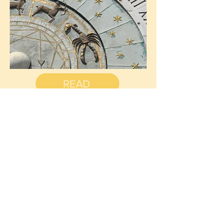
READ
Limpiando
tus
cristales
con SMOKE
Cuando se trabaja con cristales, es
importante limpiarlos antes de usarlos para