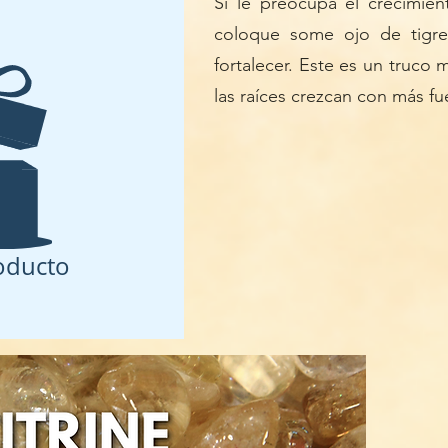
Si le preocupa el crecimien
coloque some
ojo de tigre
fortalecer. Este es un truco 
las raíces crezcan con más fue
oducto