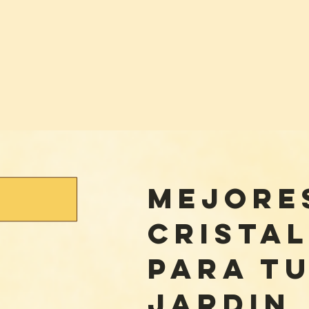
mejore
crista
para T
JARDIN