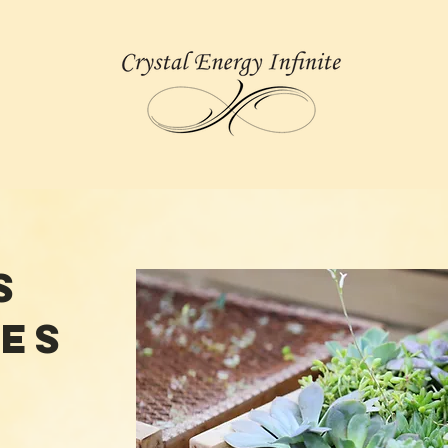
s
les
U