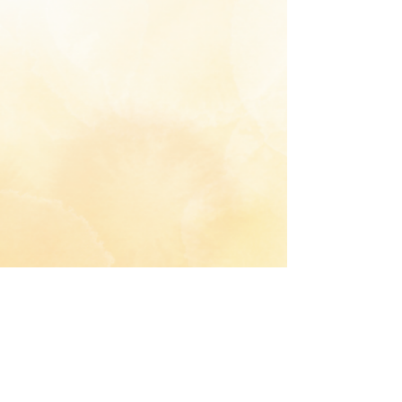
Wala kaming anumang
produktong