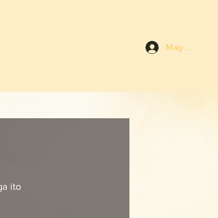
Mag-log In
a ito