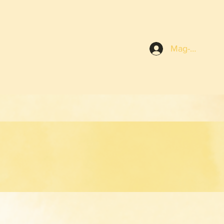
Mag-log In
E