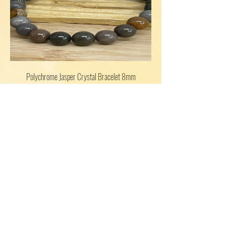
Polychrome Jasper Crystal Bracelet 8mm
Beads
Presyo
$29.00
Nagbibigay ang Amethyst ng balanse
sa pagitan ng talino at intuwisyon.
Maaari itong magdala ng insight at