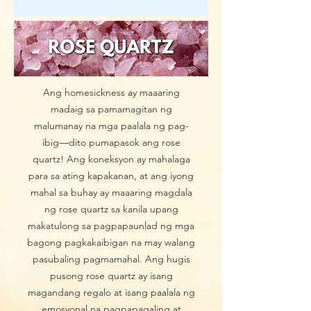
Ang homesickness ay maaaring
madaig sa pamamagitan ng
malumanay na mga paalala ng pag-
ibig—dito pumapasok ang rose
quartz! Ang koneksyon ay mahalaga
para sa ating kapakanan, at ang iyong
mahal sa buhay ay maaaring magdala
ng rose quartz sa kanila upang
makatulong sa pagpapaunlad ng mga
bagong pagkakaibigan na may walang
pasubaling pagmamahal. Ang hugis
pusong rose quartz ay isang
magandang regalo at isang paalala ng
emosyonal na pagpapagaling at